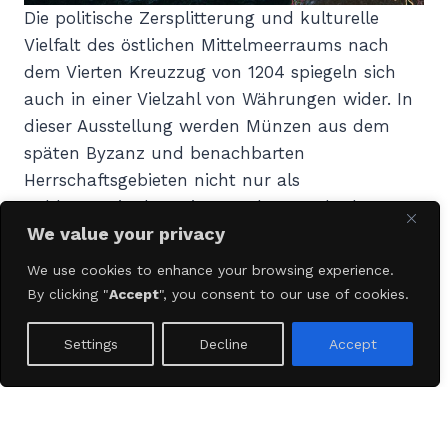
Die politische Zersplitterung und kulturelle
Vielfalt des östlichen Mittelmeerraums nach
dem Vierten Kreuzzug von 1204 spiegeln sich
auch in einer Vielzahl von Währungen wider. In
dieser Ausstellung werden Münzen aus dem
späten Byzanz und benachbarten
Herrschaftsgebieten nicht nur als
Zahlungsmittel gezeigt, sondern auch als
We value your privacy
Ausdruck von Macht sowie als Zeugnisse
sozioökonomischer Verflechtungen. Zugleich
We use cookies to enhance your browsing experience.
geben sie Einblick in die innovative Forschung
By clicking "
Accept
", you consent to our use of cookies.
des jungen Sammlers dieser Stücke, Samuel
Ernest Logan Cowell.
Settings
Decline
Accept
Weitere Ausstellung zur Veranstaltung finden
Sie
hier
.